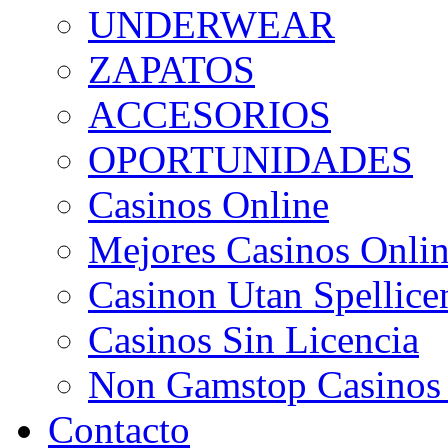
UNDERWEAR
ZAPATOS
ACCESORIOS
OPORTUNIDADES
Casinos Online
Mejores Casinos Onli
Casinon Utan Spellice
Casinos Sin Licencia
Non Gamstop Casino
Contacto