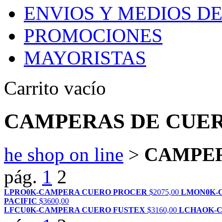
ENVIOS Y MEDIOS D
PROMOCIONES
MAYORISTAS
Carrito vacío
CAMPERAS DE CUE
he shop on line
>
CAMPER
pág.
1
2
LPRO0K-CAMPERA CUERO PROCER
$2075,00
LMON0K-
PACIFIC
$3600,00
LFCU0K-CAMPERA CUERO FUSTEX
$3160,00
LCHAOK-C