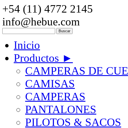
+54 (11) 4772 2145
info@hebue.com
Inicio
Productos
►
CAMPERAS DE CU
CAMISAS
CAMPERAS
PANTALONES
PILOTOS & SACOS