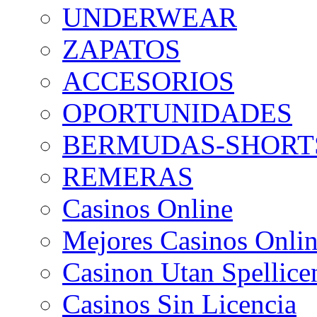
UNDERWEAR
ZAPATOS
ACCESORIOS
OPORTUNIDADES
BERMUDAS-SHORTS
REMERAS
Casinos Online
Mejores Casinos Onli
Casinon Utan Spellice
Casinos Sin Licencia