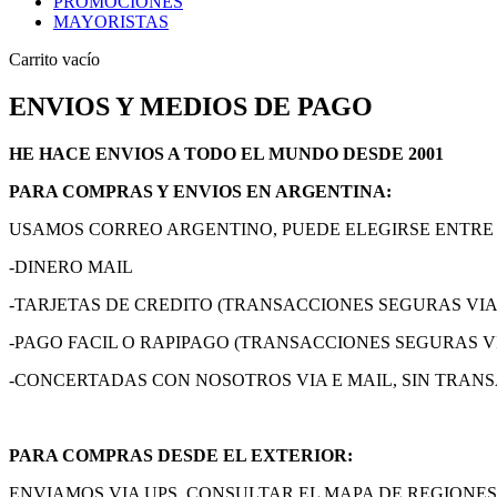
PROMOCIONES
MAYORISTAS
Carrito vacío
ENVIOS Y MEDIOS DE PAGO
HE HACE ENVIOS A TODO EL MUNDO DESDE 2001
PARA COMPRAS Y ENVIOS EN ARGENTINA:
USAMOS CORREO ARGENTINO, PUEDE ELEGIRSE ENTRE E
-DINERO MAIL
-TARJETAS DE CREDITO (TRANSACCIONES SEGURAS VIA
-PAGO FACIL O RAPIPAGO (TRANSACCIONES SEGURAS V
-CONCERTADAS CON NOSOTROS VIA E MAIL, SIN TRAN
PARA COMPRAS DESDE EL EXTERIOR:
ENVIAMOS VIA UPS. CONSULTAR EL MAPA DE REGIONES