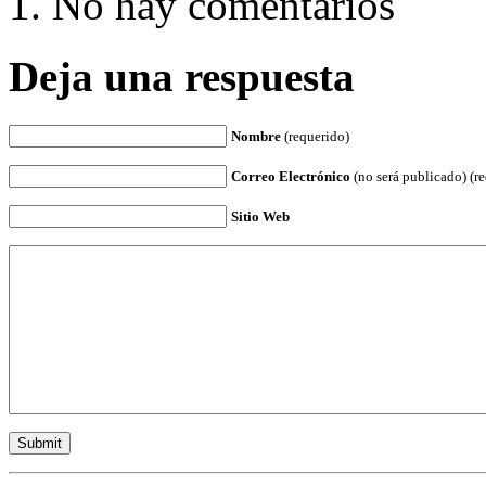
No hay comentarios
Deja una respuesta
Nombre
(requerido)
Correo Electrónico
(no será publicado) (r
Sitio Web