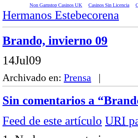
Non Gamstop Casinos UK
Casinos Sin Licencia
C
Hermanos Estebecorena
Brando, invierno 09
14Jul09
Archivado en:
Prensa
|
Sin comentarios a “Brand
Feed de este artículo
URI
pa