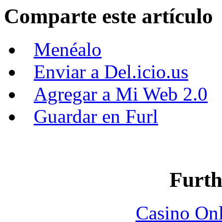
Comparte este artículo
Menéalo
Enviar a Del.icio.us
Agregar a Mi Web 2.0
Guardar en Furl
Furth
Casino Onl