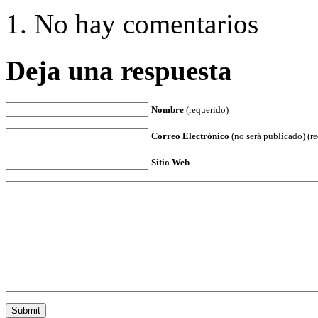
No hay comentarios
Deja una respuesta
Nombre
(requerido)
Correo Electrónico
(no será publicado) (r
Sitio Web