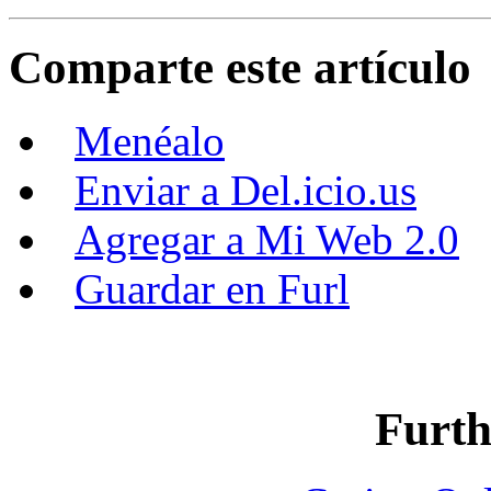
Comparte este artículo
Menéalo
Enviar a Del.icio.us
Agregar a Mi Web 2.0
Guardar en Furl
Furth