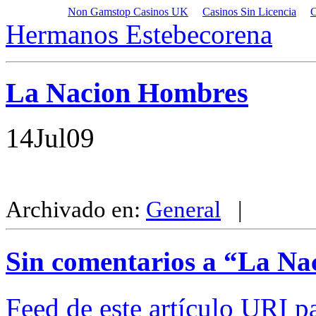
Non Gamstop Casinos UK
Casinos Sin Licencia
C
Hermanos Estebecorena
La Nacion Hombres
14Jul09
Archivado en:
General
|
Sin comentarios a “La N
Feed de este artículo
URI
pa