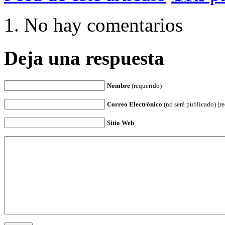
No hay comentarios
Deja una respuesta
Nombre
(requerido)
Correo Electrónico
(no será publicado) (r
Sitio Web