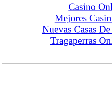
Casino Onl
Mejores Casin
Nuevas Casas De
Tragaperras On