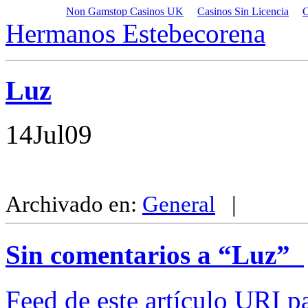
Non Gamstop Casinos UK
Casinos Sin Licencia
C
Hermanos Estebecorena
Luz
14Jul09
Archivado en:
General
|
Sin comentarios a “Luz”
Feed de este artículo
URI
pa