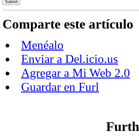
Comparte este artículo
Menéalo
Enviar a Del.icio.us
Agregar a Mi Web 2.0
Guardar en Furl
Furth