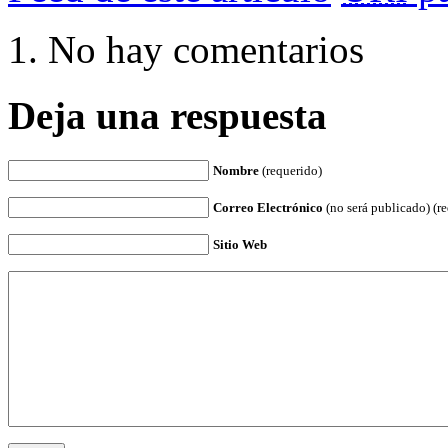
No hay comentarios
Deja una respuesta
Nombre
(requerido)
Correo Electrónico
(no será publicado) (r
Sitio Web