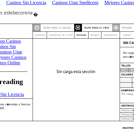
K
Casinos Sin Licencia
Casinon Utan Spellicens
Mejores Casino
�
camisas
camperas de cuero
remeras
abrigos
pantalones
tejidos
SIN C
Sin carg
secci�n
NONE
NO
Sin carga
ras c�modas y frescas
PER.
Instrucci
Instrucci
Instrucci