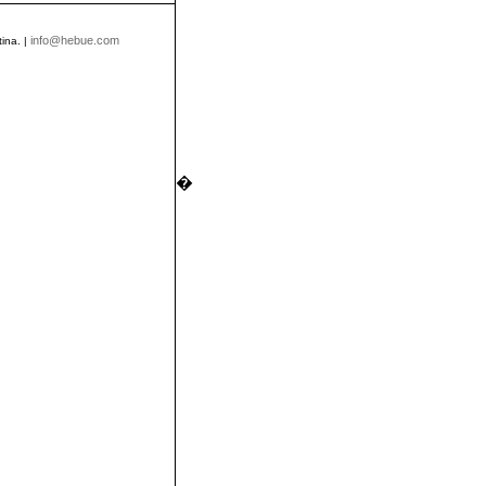
info@hebue.com
ina. |
�