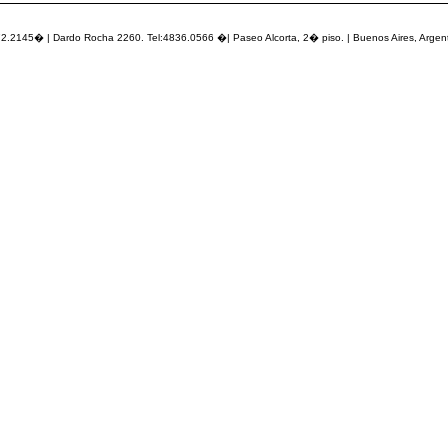
772.2145� | Dardo Rocha 2260. Tel:4836.0566 �| Paseo Alcorta, 2� piso. | Buenos Aires, Argent