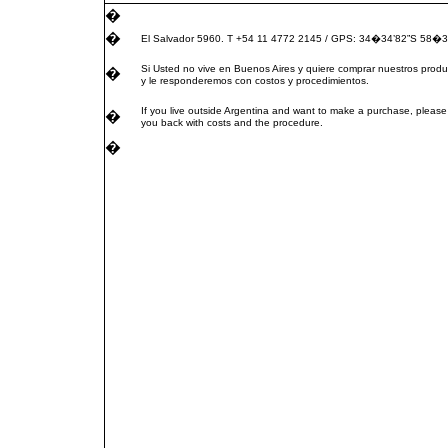
�
�
El Salvador 5960. T +54 11 4772 2145 / GPS: 34�34’82”S 58�3
Si Usted no vive en Buenos Aires y quiere comprar nuestros produ
�
y le responderemos con costos y procedimientos.
If you live outside Argentina and want to make a purchase, please
�
you back with costs and the procedure.
�