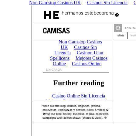
Non Gamstop Casinos UK
Casinos Sin Licencia
C
�
shirts
leat
visite nuestro blog: historia, negocios, prensa,
entrevistas, campa�as y desfiles (fotos & video) �/
�visit our blog: history, business, media, interviews,
campaigns and fashion shows (photos & video). �