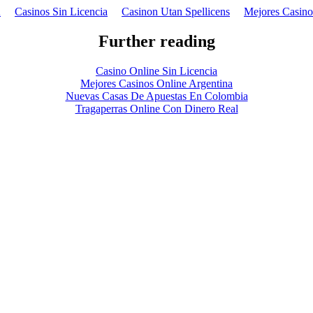
K
Casinos Sin Licencia
Casinon Utan Spellicens
Mejores Casino
Further reading
Casino Online Sin Licencia
Mejores Casinos Online Argentina
Nuevas Casas De Apuestas En Colombia
Tragaperras Online Con Dinero Real